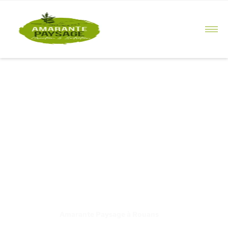
principal
Terrasse à
Machecoul-
Saint-Même
Amarante Paysage à Rouans