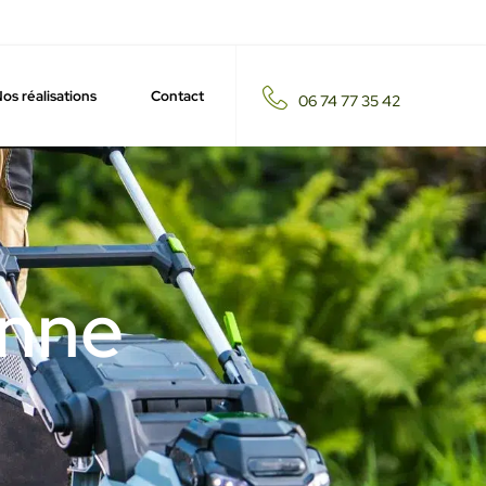
os réalisations
Contact
06 74 77 35 42
onne