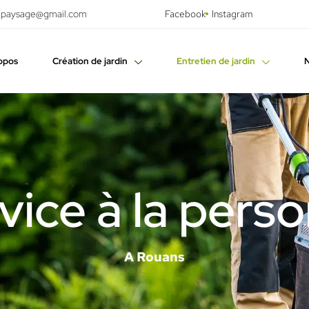
.paysage@gmail.com
Facebook
Instagram
opos
Création de jardin
Entretien de jardin
N
vice à la pers
A Rouans