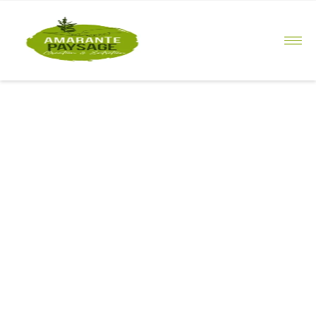
principal
Création de
jardin à
Sainte-
Pazanne