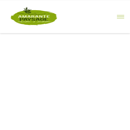
principal
Création de
jardin à Saint-
Brévin-les-
Pins