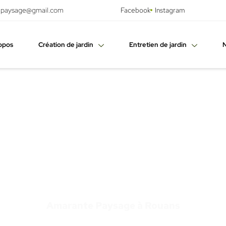
.paysage@gmail.com
Facebook
Instagram
opos
Création de jardin
Entretien de jardin
N
 de jardin à Po
Père
Amarante Paysage à Rouans