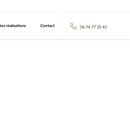
os réalisations
Contact
06 74 77 35 42
rt-Saint-