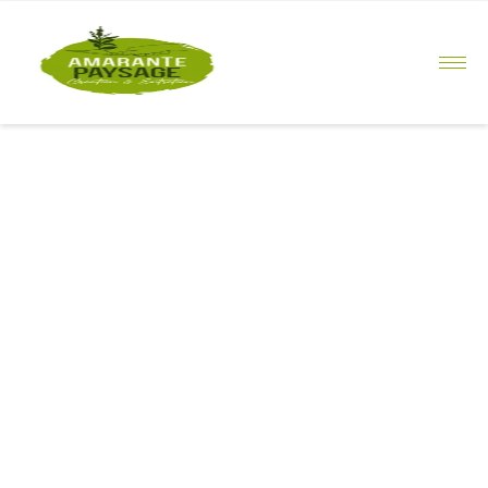
principal
Création de
jardin à
Machecoul-
Saint-Même