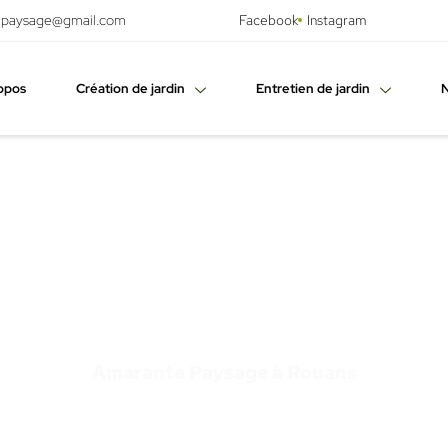
.paysage@gmail.com
Facebook
Instagram
opos
Création de jardin
Entretien de jardin
N
on de jardin à
Amarante Paysage à Rouans