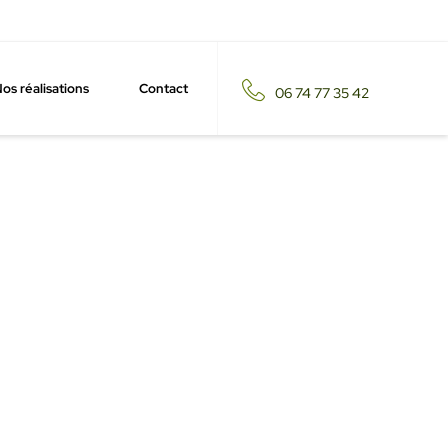
os réalisations
Contact
06 74 77 35 42
 Brains